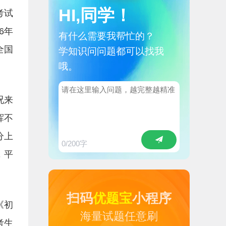
HI,同学！
考试
6年
有什么需要我帮忙的？
全国
学知识问问题都可以找我
哦。
况来
挥不
分上
0
/200字
，平
扫码
优题宝
小程序
《初
海量试题任意刷
考生