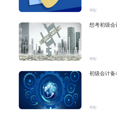
邓彤
想考初级会
邓彤
初级会计备
邓彤