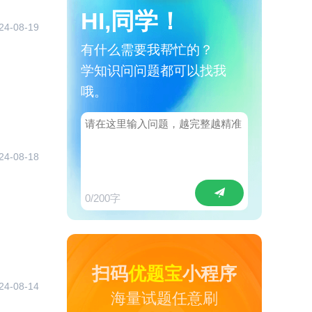
HI,同学！
24-08-19
有什么需要我帮忙的？
学知识问问题都可以找我
哦。
24-08-18
0
/200字
扫码
优题宝
小程序
24-08-14
海量试题任意刷