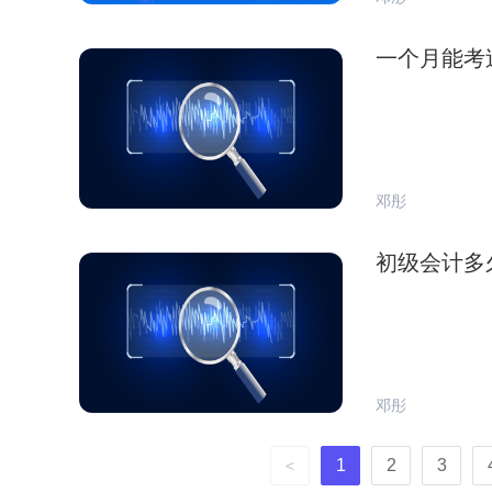
一个月能考
邓彤
初级会计多
邓彤
1
2
3
<