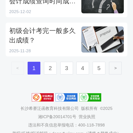
会计成绩查询时间成绩
查询入口合格分数线汇
2025-12-02
总
初级会计考完一般多久
出成绩？
2025-11-28
1
2
3
4
5
<
>
长沙希赛泛函教育科技有限公司
版权所有 ©2025
湘ICP备20014701号
营业执照
违法和不良信息举报电话：400-118-7898