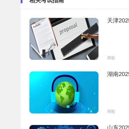
相关考试指南
天津20
邓彤
湖南20
邓彤
山东20