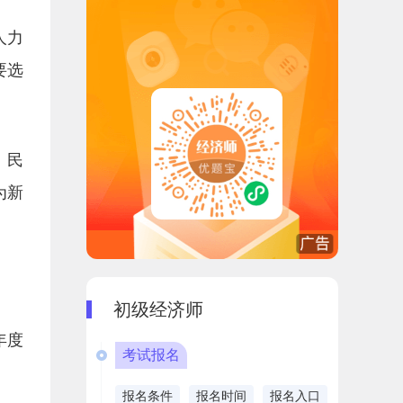
人力
要选
、民
为新
初级经济师
年度
考试报名
报名条件
报名时间
报名入口