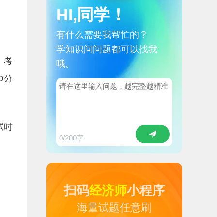
HI,同学！
有什么需要我帮忙的？
学知识问问题都可以找我
。考
哦。
0分
试时
0
/200字
扫码
经济师
小程序
海量试题任意刷