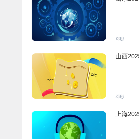
邓彤
山西20
邓彤
上海20