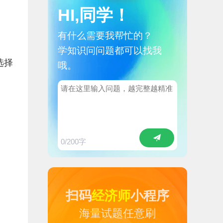
HI,同学！
有什么需要我帮忙的？
学知识问问题都可以找我
选择
哦。
0
/200字
扫码
经济师
小程序
海量试题任意刷